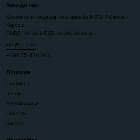
Како до нас..
Митрополит Теодосиј Гологанов бр.147/2-4 Скопје –
Карпош
ЕМБД: 7517629 ЕДБ: 4028021544180
info@oda.mk
+389 75 476 666
Линкови
Насловна
За нас
Рекламирање
Новости
Контакт
Newsletter