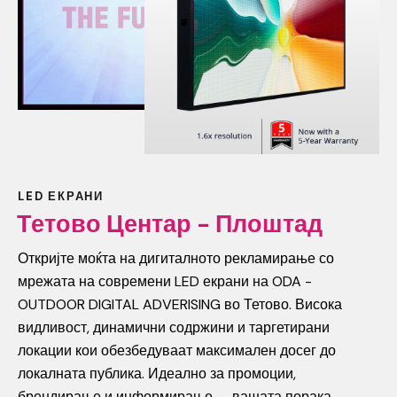
LED ЕКРАНИ
Тетово Центар - Плоштад
Откријте моќта на дигиталното рекламирање со
мрежата на современи LED екрани на ODA -
OUTDOOR DIGITAL ADVERISING во Тетово. Висока
видливост, динамични содржини и таргетирани
локации кои обезбедуваат максимален досег до
локалната публика. Идеално за промоции,
брендирање и информирање — вашата порака