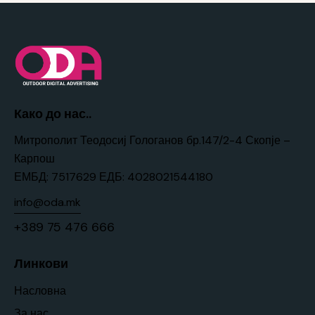
Како до нас..
Митрополит Теодосиј Гологанов бр.147/2-4 Скопје –
Карпош
ЕМБД: 7517629 ЕДБ: 4028021544180
info@oda.mk
+389 75 476 666
Линкови
Насловна
За нас