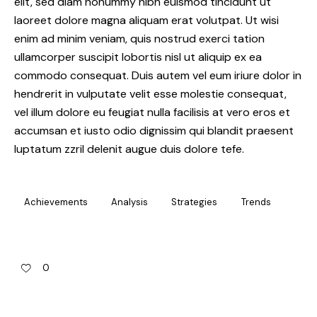
elit, sed diam nonummy nibh euismod tincidunt ut
laoreet dolore magna aliquam erat volutpat. Ut wisi
enim ad minim veniam, quis nostrud exerci tation
ullamcorper suscipit lobortis nisl ut aliquip ex ea
commodo consequat. Duis autem vel eum iriure dolor in
hendrerit in vulputate velit esse molestie consequat,
vel illum dolore eu feugiat nulla facilisis at vero eros et
accumsan et iusto odio dignissim qui blandit praesent
luptatum zzril delenit augue duis dolore tefe.
Achievements
Analysis
Strategies
Trends
0