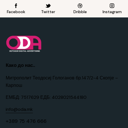
Facebook
Twitter
Dribble
Instagram
Како до нас..
Митрополит Теодосиј Гологанов бр.147/2-4 Скопје –
Карпош
ЕМБД: 7517629 ЕДБ: 4028021544180
info@oda.mk
+389 75 476 666