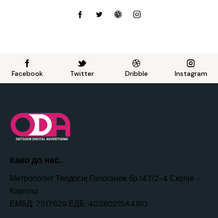
Facebook
Twitter
Dribble
Instagram
Како до нас..
Митрополит Теодосиј Гологанов бр.147/2-4 Скопје –
Карпош
ЕМБД: 7517629 ЕДБ: 4028021544180