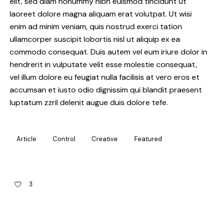
elit, sed diam nonummy nibh euismod tincidunt ut
laoreet dolore magna aliquam erat volutpat. Ut wisi
enim ad minim veniam, quis nostrud exerci tation
ullamcorper suscipit lobortis nisl ut aliquip ex ea
commodo consequat. Duis autem vel eum iriure dolor in
hendrerit in vulputate velit esse molestie consequat,
vel illum dolore eu feugiat nulla facilisis at vero eros et
accumsan et iusto odio dignissim qui blandit praesent
luptatum zzril delenit augue duis dolore tefe.
Article
Control
Creative
Featured
3