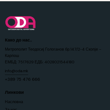
Како до нас..
Митрополит Теодосиј Гологанов бр.147/2-4 Скопје –
Карпош
ЕМБД: 7517629 ЕДБ: 4028021544180
info@oda.mk
+389 75 476 666
Линкови
Насловна
За нас