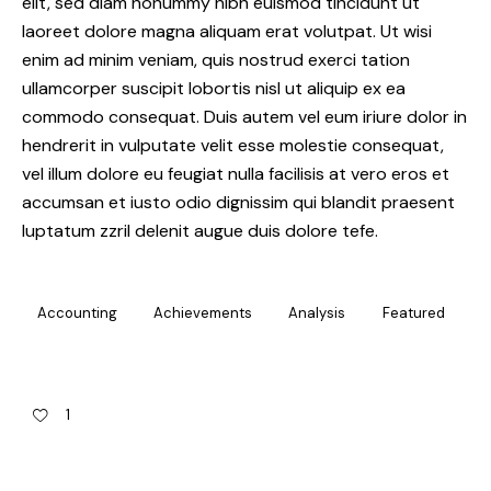
elit, sed diam nonummy nibh euismod tincidunt ut
laoreet dolore magna aliquam erat volutpat. Ut wisi
enim ad minim veniam, quis nostrud exerci tation
ullamcorper suscipit lobortis nisl ut aliquip ex ea
commodo consequat. Duis autem vel eum iriure dolor in
hendrerit in vulputate velit esse molestie consequat,
vel illum dolore eu feugiat nulla facilisis at vero eros et
accumsan et iusto odio dignissim qui blandit praesent
luptatum zzril delenit augue duis dolore tefe.
Accounting
Achievements
Analysis
Featured
1