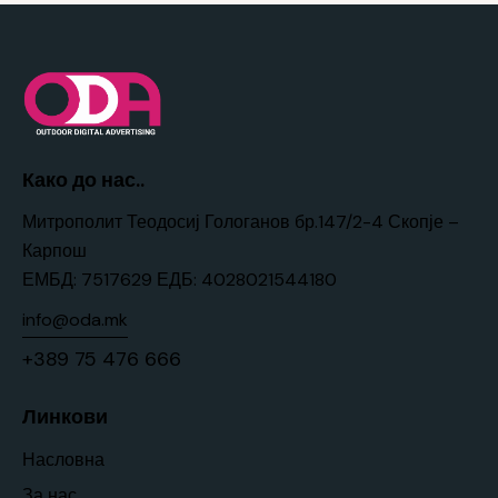
Како до нас..
Митрополит Теодосиј Гологанов бр.147/2-4 Скопје –
Карпош
ЕМБД: 7517629 ЕДБ: 4028021544180
info@oda.mk
+389 75 476 666
Линкови
Насловна
За нас