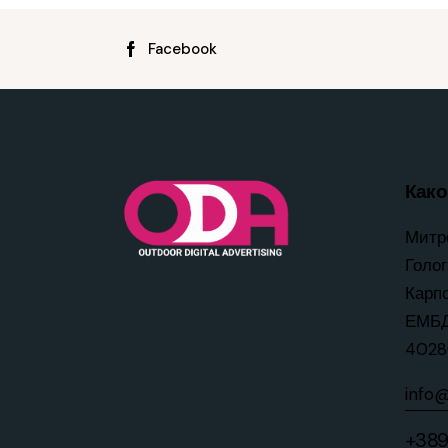
Facebook
Како 
Митр
Голог
Карп
ЕМБД
4028
info
+389