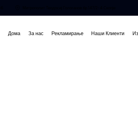
66
Митрополит Теодосиј Гологанов бр.147/2-4 Скопје
Дома
За нас
Рекламирање
Наши Клиенти
Из