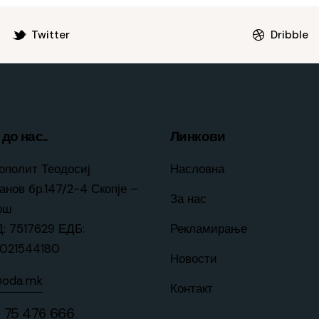
Twitter
Dribble
до нас..
Линкови
ополит Теодосиј
Насловна
анов бр.147/2-4 Скопје –
За нас
ош
: 7517629 ЕДБ:
Рекламирање
021544180
Новости
@oda.mk
Контакт
 75 476 666